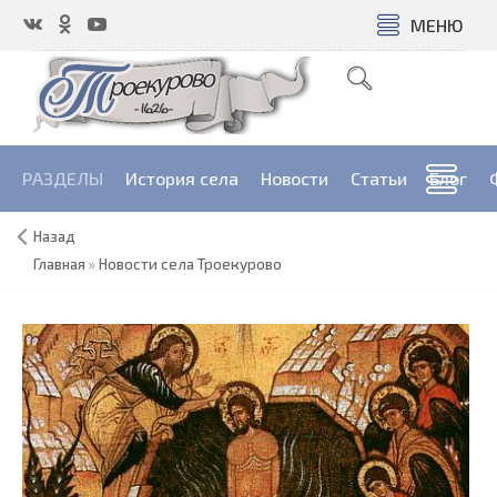
МЕНЮ
РАЗДЕЛЫ
История села
Новости
Cтатьи
Блог
Назад
Главная
»
Новости села Троекурово