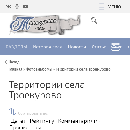
МЕНЮ
РАЗДЕЛЫ
История села
Новости
Cтатьи
Блог
Назад
Главная
»
Фотоальбомы
»
Территории села Троекурово
Территории села
Троекурово
Сортировать по
:
Дате
Рейтингу
Комментариям
·
·
·
Просмотрам