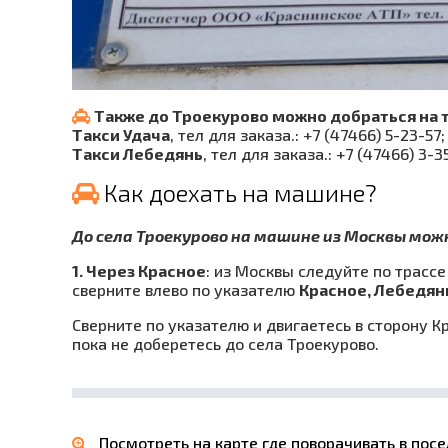
Также до Троекурово можно добраться на т
Такси Удача
, тел для заказа.: +7 (47466) 5-23-57;
Такси Лебедянь
, тел для заказа.: +7 (47466) 3-3
Как доехать на машине?
До села Троекурово на машине из Москвы мож
1. Через Красное
: из Москвы следуйте по трасс
сверните влево по указателю
Красное, Лебедян
Сверните по указателю и двигаетесь в сторону К
пока не доберетесь до села Троекурово.
Посмотреть на карте где поворачивать в пос