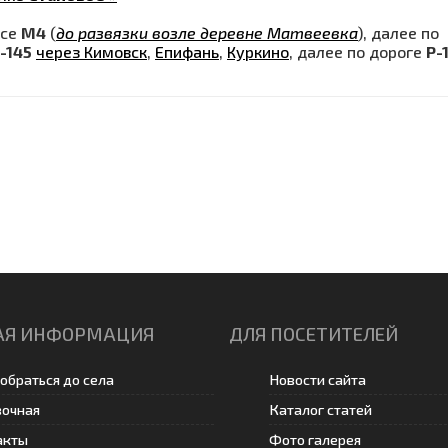
ссе
М4
(
до развязки возле деревне Матвеевка
), далее по
-145
через Кимовск
,
Епифань
,
Куркино
, далее по дороге
Р-
АЯ ИНФОРМАЦИЯ
ДЛЯ ПОСЕТИТЕЛЕЙ
обраться до села
Новости сайта
вочная
Каталог статей
акты
Фото галерея