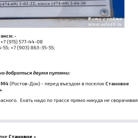
акси: -
 +7 (915) 577-44-08
5-55; +7 (903) 863-35-55;
но добраться двумя путями:
е
М4
(Ростов-Дон) - перед въездом в поселок
Становое
ь
.
расного. Ехать надо по трассе прямо никуда не сворачивая
елке
Становое
»