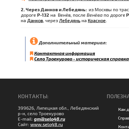
2. Через Данков и Лебедянь:
из Москвы по тра
дороге
Р-132
на Венёв, после
Венёва
по дороге
Р
на
Данков
, через
Лебедянь
на
Красное
.
Дополнительный материал:
Контактная информация
Село Троекурово - историческая справка
КОНТАКТЫ:
ПОЛЕЗН
399626, Липецкая обл., Лебедянский
Как д
р-н, село Троекурово
Спра
E-mail:
gm@selo48.ru
Сайт:
www.selo48.ru
Конт