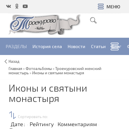
МЕНЮ
РАЗДЕЛЫ
История села
Новости
Cтатьи
Блог
Назад
Главная
»
Фотоальбомы
»
Троекуровский женский
монастырь
»
Иконы и святыни монастыря
Иконы и святыни
монастыря
Сортировать по
:
Дате
Рейтингу
Комментариям
·
·
·