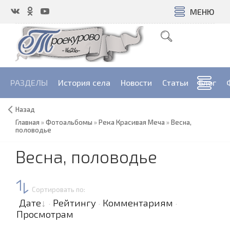
МЕНЮ
РАЗДЕЛЫ
История села
Новости
Cтатьи
Блог
Назад
Главная
»
Фотоальбомы
»
Река Красивая Меча
»
Весна,
половодье
Весна, половодье
Сортировать по
:
Дате
Рейтингу
Комментариям
·
·
·
Просмотрам