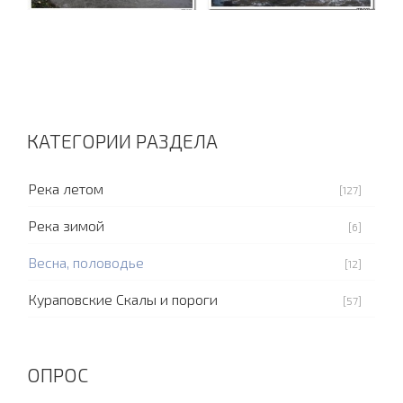
КАТЕГОРИИ РАЗДЕЛА
Река летом
[127]
Река зимой
[6]
Весна, половодье
[12]
Кураповские Скалы и пороги
[57]
ОПРОС