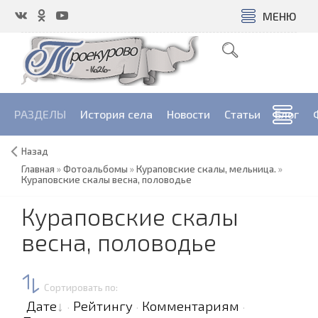
МЕНЮ
РАЗДЕЛЫ
История села
Новости
Cтатьи
Блог
Назад
Главная
»
Фотоальбомы
»
Кураповские скалы, мельница.
»
Кураповские скалы весна, половодье
Кураповские скалы
весна, половодье
Сортировать по
:
Дате
Рейтингу
Комментариям
·
·
·