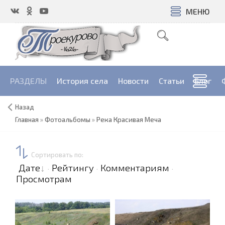
МЕНЮ
РАЗДЕЛЫ
История села
Новости
Cтатьи
Блог
Назад
Главная
»
Фотоальбомы
»
Река Красивая Меча
Сортировать по
:
Дате
Рейтингу
Комментариям
·
·
·
Просмотрам