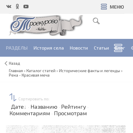
МЕНЮ
РАЗДЕЛЫ
История села
Новости
Cтатьи
Блог
Назад
Главная
»
Каталог статей
»
Исторические факты и легенды
»
Река - Красивая меча
Сортировать по
:
Дате
Названию
Рейтингу
·
·
·
Комментариям
Просмотрам
·