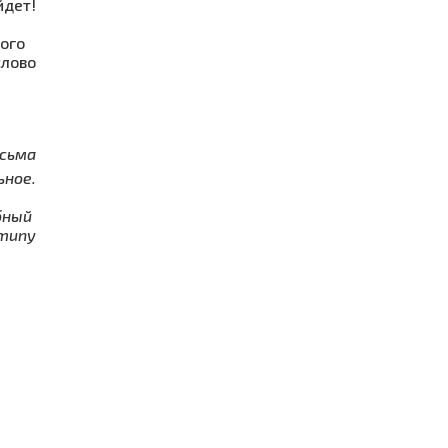
йдет!
ского
слово
сьма
ьное.
обный
типу