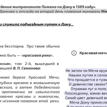
дение митрополита Пимена по Дону в 1389 году»
.
 Данкова и отсюда на второй день плавания миновали
Ме
и служила подъездным путем к Дону...
а бесспорна. Про такие обычно
Красивая меча
жно быть — «
красивая река
».
с­сия»
, том 2-й, вышедшей в
дакцией
В. П. Семенова
:
Не затем ли Меча кру
Нашим лугом и село
емова берега Красивой Мечи,
Что прощается и туж
глубоко врезана в возвышенную
О девичестве своем?.
вского, а затем Лебедянского
Отражая луг и поле
 про­тяжении ее извилистого
Плоскодонку, взмах ве
овенно красивы и живописны,
Синий цвет девичьей в
я исконное название этой реки.
Меча Дону принесла
И во всем ему перечи