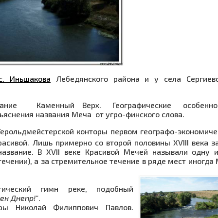
с. Иньшакова
Лебедянского района и у села Сергиевс
название Каменный Верх. Географические особенн
снения названия Меча от угро-финско­го слова.
ерольдмейстерской конторы первом географо-экономич
асивой. Лишь примерно со второй половины XVIII века з
название. В XVII веке Красивой Мечей называли одну 
течении), а за стремительное течение в ряде мест иногда
ический гимн реке, подобный
ен Днепр!"
.
ры Николай Филиппович Павлов.