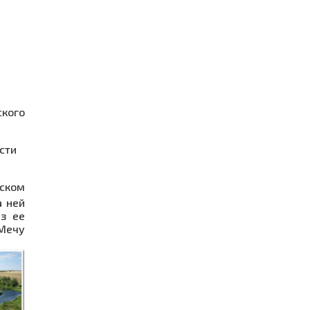
кого
ости
еском
а ней
из ее
 Мечу