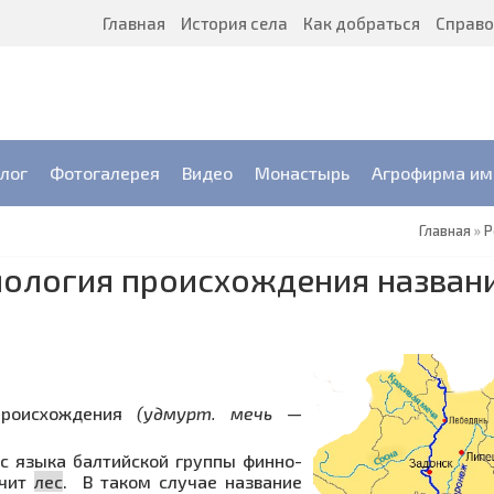
Главная
История села
Как добраться
Справо
лог
Фотогалерея
Видео
Монастырь
Агрофирма им.
Главная
»
Р
имология происхождения назван
 происхождения
(удмурт. мечь —
с языка балтийской группы финно-
чит
лес
. В таком случае название