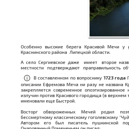
Особенно высокие берега Красивой Мечи у
Краснинского района Липецкой области.
А село Сергиевское да­же имеет второе 
местности подтверждают пра­правильность объя
В составленном по вопроснику
1723 года
Г
описании Ефремова Меча ни разу не названа Кр
закрепляется современное опоэтизированное 
излучин против Красивого городища (в верхнем 
именовали еще Быстрой.
Восторг обвороженных Мечей родил поэт
бессмертному классическому гоголевскому
"Чуд
Автором его был писатель пушкинской по
Очарованный Помеченьем он писал: