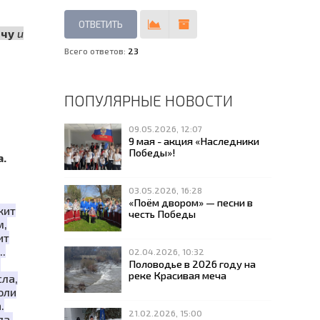
чу
и
Всего ответов:
23
ПОПУЛЯРНЫЕ НОВОСТИ
09.05.2026, 12:07
9 мая - акция «Наследники
Победы»!
.
03.05.2026, 16:28
«Поём двором» — песни в
жит
честь Победы
м,
ит
.
02.04.2026, 10:32
Половодье в 2026 году на
,
реке Красивая меча
сла,
оли
.
21.02.2026, 15:00
ла,