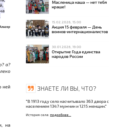
Масленица наша — нет тебя
й,
краше!
ча
.
15.02.2026, 15:00
Акция 15 февраля — День
Алигер
воинов‑интернационалистов
30.01.2026, 19:00
Открытие Года единства
народов России
о? а?
алеко
о ней
ЗНАЕТЕ ЛИ ВЫ, ЧТО?
"В 1913 году село насчитывало 363 двора с
населением 1347 мужчин и 1215 женщин."
История села:
подробнее...
и, на