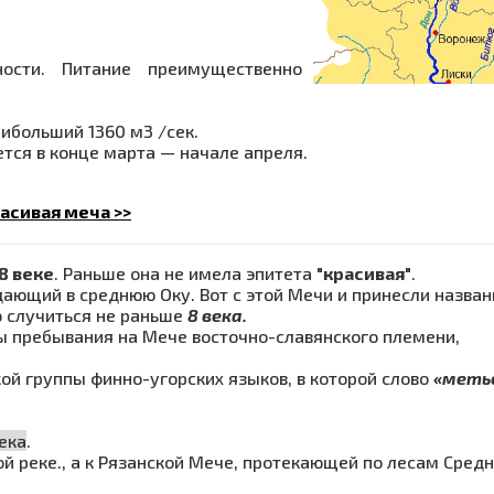
ости. Питание преимущественно
аибольший 1360 м3 /сек.
тся в конце марта — начале апреля.
асивая меча >>
8 веке
. Раньше она не имела эпитета
"красивая"
.
дающий в среднюю Оку. Вот с этой Мечи и принесли назван
о случиться не раньше
8 века.
ы пребывания на Мече восточно-славянского племени,
ой группы финно-угорских языков, в которой слово
«меть
ека
.
ой реке., а к Рязанской Мече, протекающей по лесам Сред