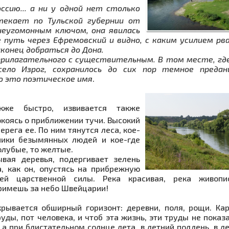
сию... а ни у одной нет столько
отекает по Тульской губернии от
неугомонным ключом, она явилась
е путь через Ефремовский и видно, с каким усилием рв
аконец добраться до Дона.
 прилагательного с существительным. В том месте, гд
ело Изрог, сохранилось до сих пор темное предан
о это поэтическое имя
.
кже быстро, извивается также
окоясь о приближении тучи. Высокий
ерега ее. По ним тянутся леса, кое-
ники безымянных людей и кое-где
олубые, то желтые.
ывая деревья, подергивает зелень
а, как он, опустясь на прибрежную
ей царственной силы. Река красивая, река живопис
примешь за небо Швейцарии!
крывается обширный горизонт: деревни, поля, рощи. Ка
руды, пот человека, и чтоб эта жизнь, эти труды не показ
 а при блистательном солнце лета, в летний полдень, в л