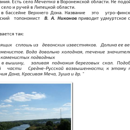
ания. Есть село
Мечетка
в Воронежской области. Не подо
село и ру­чей в Липецкой области.
чь в бассейне Верхнего Дона. Название это угро-фин
етский топономист
В. А. Нико­нов
приводит удмуртское 
вается так:
щих сплошь из девонских известняков. Долина ее ве
енистое. Вода до­вольно холодная, течение значител
д каменистых подводных
 а в выши­ну, заливая подножия береговых скал. Под
й части Средне-Русской возвышенности; к этому 
я Дона, Красивая Меча, Зуша и др. "