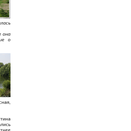
алась
е она
ие о
ная,
ртина
ались
етнее