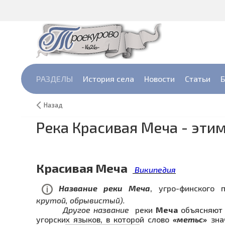
РАЗДЕЛЫ
История села
Новости
Cтатьи
Б
Назад
Река Красивая Меча - эт
Красивая Меча
Википедия
Название реки Меча
, угро-финского
крутой, обрывистый).
Другое название
реки
Меча
объясняют 
угорских языков, в которой слово
«метьс»
зна