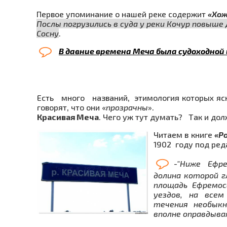
Первое упоминание о нашей реке содержит
«Хож
Послы погрузились в суда у реки Кочур повыше
Сосну
.
В давние времена Меча была судоходной 
Есть много названий, этимология которых ясн
говорят, что они «
проз­рачны
».
Красивая Меча
. Чего уж тут думать? Так и дол
Читаем в книге
«Ро
1902 году под ре
-"Ниже Ефр
долина ко­торой 
площадь Ефремос
уездов, на всем
течения необыкн
вполне оправдыва