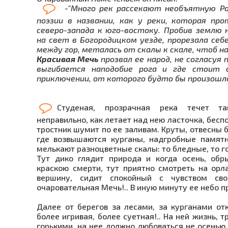
-"Много рек рассекают необъятную Рос
поэзии в названии, как у реки, которая пр
северо-запада к юго-востоку. Пробив землю 
на свет в Богородицком уезде, прорезала себ
между гор, металась от скалы к скале, чтоб н
Красивая Мечь
прозвал ее народ, не согласуя
выгибается наподобие рога и где стоит с
приключении, от которого будто бы произошл
Студеная, прозрачная река течет та
неправильно, как летает над нею ласточка, бесп
тростник шумит по ее заливам. Круты, отвесны б
где возвышаются курганы, надгробные памят
мелькают разноцветные скалы: то бледные, то г
Тут дико глядит природа и когда осень, обр
краскою смерти, тут приятно смотреть на орл
вершину, сидит спокойный с чувством сво
очаровательная Мечь!.. В иную минуту ее небо 
Далее от берегов за лесами, за курганами от
более игривая, более суетная!.. На ней жизнь, т
горькими, на нее должно любоваться не осенью,