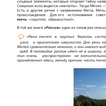
сходные элементы, которые откроют тайну назв
Слиш­ком ясно видится «
мечеть
». Тогда
Мечек
— 
Есть и другие речки с назва­ниями Меча, Ме
происхождения. Для его истолкования сов
мечь
-
«крутой, обры­вистый»
.
В той же книге
«Россия»
один из типов рек описы
«Река течет в крутых берегах, состоя
узка и прихотливо извилиста. Дно реки кам
Мелей сравни­тельно немного, и они имеют ви
гряд. В половодье разлив идет не в ширину,
тип очень распространен на значительно
принадлежит здесь, между прочим, часть течени