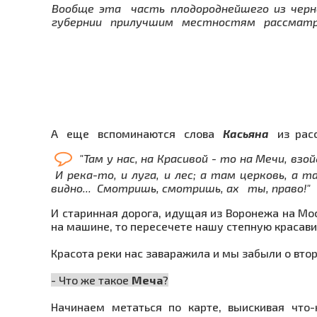
Вообще эта часть плодороднейшего из ч
губернии прилучшим местностям рассматри
А еще вспоминаются слова
Касьяна
из расс
"Там у нас, на Красивой - то на Мечи, вз
И река-то, и луга, и лес; а там церковь, а т
видно... Смотришь, смотришь, ах ты, право!"
И старинная дорога, идущая из Воронежа на Мос
на машине, то пересечете нашу степную красавиц
Красота реки нас заваражила и мы забыли о втор
- Что же такое
Меча
?
Начинаем метаться по карте, выискивая что-