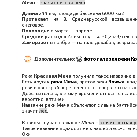
Меча
-
значит лесная река
.
Длина
244 км, площадь бассейна 6000 км2
Протекает
на В. Среднерусской возвышенн
снеговое.
Половодье
в марте — апреле.
Средний расход
в 22 км от устья 30,2 м3/сек, н
Замерзает
в ноябре — начале декабря, вскрывае
Дополнительно:
фото галерея реки Кр
Река
Красивая Меча
получила такое название в
Есть другая
река Меча
, приток реки
Вожжа
, впа
реки в наш край переселенцы с севера, что могл
Действительно, к этому времени относятся след
вероятно, вятичей.
Название реки Меча объясняют с языка балтийск
значит
лес
.
В таком случае название
Меча
-
значит лесная р
Такое название подходит не к нашей лесо-степн
Оки.