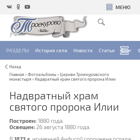
МЕНЮ
РАЗДЕЛЫ
История села
Новости
Cтатьи
Блог
Назад
Главная
»
Фотоальбомы
»
Церкви Троекуровского
монастыря
»
Надвратный храм святого пророка Илии
Надвратный храм
святого пророка Илии
Построен:
1880 года.
Освещен:
26 августа 1880 года.
В
1873 г
. игуменьей
Анфисой
сооружена ограда