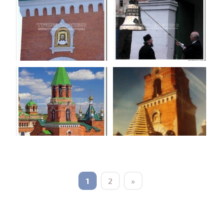
1
2
»