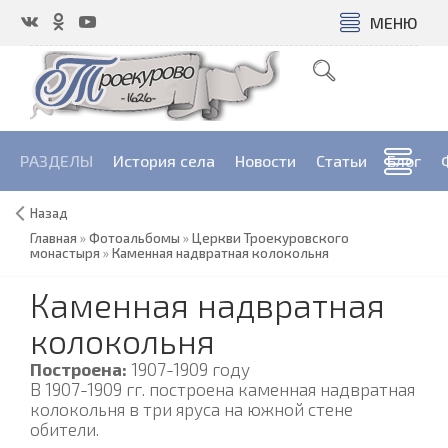
МЕНЮ
РАЗДЕЛЫ
История села
Новости
Cтатьи
Блог
Назад
Главная
»
Фотоальбомы
»
Церкви Троекуровского
монастыря
»
Каменная надвратная колокольня
Каменная надвратная
колокольня
Построена:
1907-1909 году
В 1907-1909 гг. построена каменная надвратная
колокольня в три яруса на южной стене
обители.