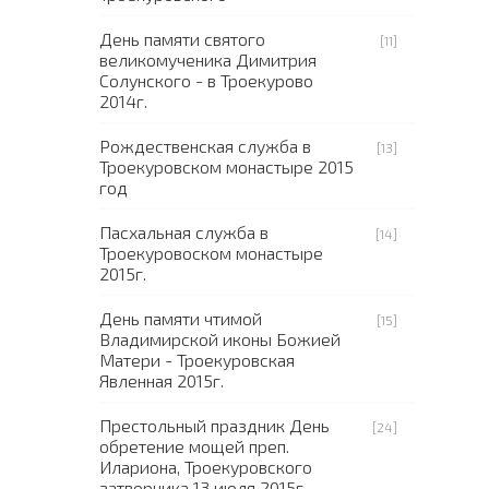
День памяти святого
[11]
великомученика Димитрия
Солунского - в Троекурово
2014г.
Рождественская служба в
[13]
Троекуровском монастыре 2015
год
Пасхальная служба в
[14]
Троекуровоском монастыре
2015г.
День памяти чтимой
[15]
Владимирской иконы Божией
Матери - Троекуровская
Явленная 2015г.
Престольный праздник День
[24]
обретение мощей преп.
Илариона, Троекуровского
затворника 13 июля 2015г