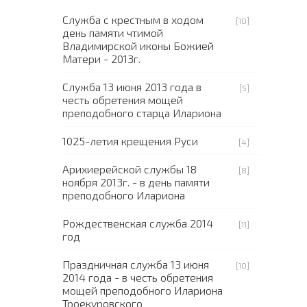
Служба с крестным в ходом
[10]
день памяти чтимой
Владимирской иконы Божией
Матери - 2013г.
Служба 13 июня 2013 года в
[5]
честь обретения мощей
преподобного старца Илариона
1025-летия крещения Руси
[4]
Арихиерейской службы 18
[8]
ноября 2013г. - в день памяти
преподобного Илариона
Рождественская служба 2014
[11]
год
Праздничная служба 13 июня
[10]
2014 года - в честь обретения
мощей преподобного Илариона
Троекуровского