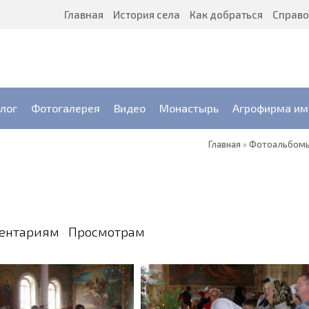
Главная
История села
Как добраться
Справо
лог
Фотогалерея
Видео
Монастырь
Агрофирма им.
Главная
»
Фотоальбом
ентариям
Просмотрам
·