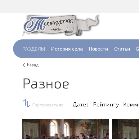
РАЗДЕЛЫ
История села
Новости
Cтатьи
Б
Назад
Разное
Дате
Рейтингу
Комм
Сортировать по
:
·
·