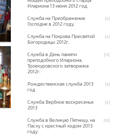
Илариона 13 июня 2012 год.
Служба на Преображение
[5]
Господне в 2012 году.
Служба на Покрова Пресвятой
[4]
Богородицы 2012г.
Служба в День памяти
[13]
преподобного Илариона,
Троекуровского затворника
2012г.
Рождественская служба 2013
[9]
год
Служба Вербное воскресенье
[4]
2013
Служба в Великую Пятницу, на
[10]
Пасху с крестный ходом 2013
году